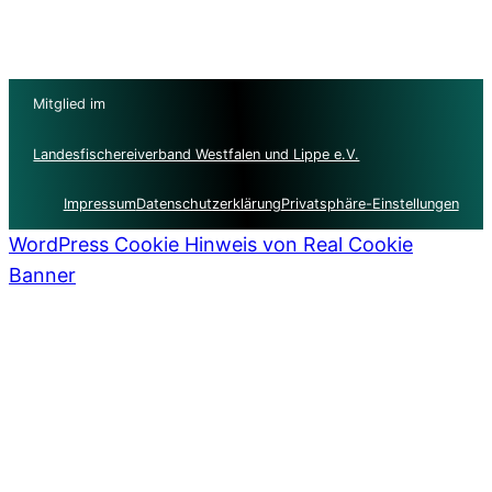
Mitglied im
Landesfischereiverband Westfalen und Lippe e.V.
Impressum
Datenschutzerklärung
Privatsphäre-Einstellungen
WordPress Cookie Hinweis von Real Cookie
Banner